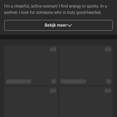
I'm a cheerful, active woman! I find energy in sports. In a
partner, I look for someone who is truly good-hearted,
generous, cheerful, and genuinely caring. It is essential that
they have stable earnings—a person who makes life easier,
Bekijk meer
not harder—and non-smoker. I value genuine emotional
substance and honesty above all else.
Stad
Zaporizhzhya, Zaporizhia Oblast, Ukraine
Talen
Engels,
Russisch
Oogkleur
Groen
Haarkleur
Bruin
Lichaamsbouw
Klein en tenger
Cup maat
Cup C