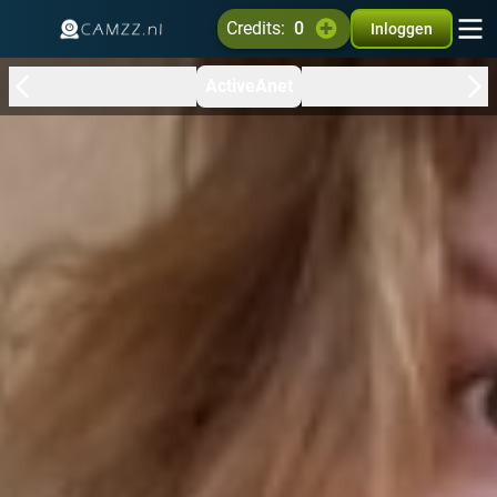
credits:
0
Inloggen
ActiveAnet