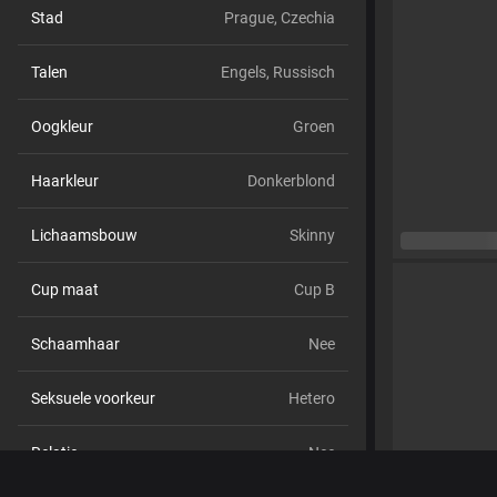
Stad
Prague, Czechia
Talen
Engels,
Russisch
Oogkleur
Groen
Haarkleur
Donkerblond
Lichaamsbouw
Skinny
Cup maat
Cup B
Schaamhaar
Nee
Seksuele voorkeur
Hetero
Relatie
Nee