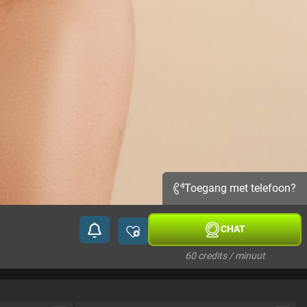
Toegang met telefoon?
CHAT
60 credits / minuut