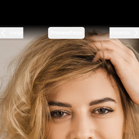
Vorige
PrincessFurys
Volgende